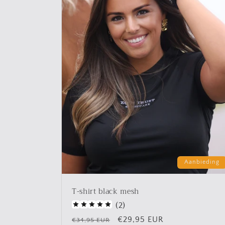
Aanbieding
T-shirt black mesh
(
2
)
Normale
Aanbiedingsprijs
€29,95 EUR
€34,95 EUR