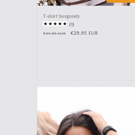
T-shirt burgundy
(
1
)
Normale
Aanbiedingsprijs
€29,95 EUR
€34,95 EUR
prijs