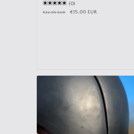
(
0
)
Normale
Aanbiedingsprijs
€15,00 EUR
€22,95 EUR
prijs