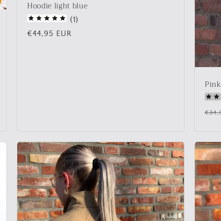
Hoodie light blue
(
1
)
Normale
€44,95 EUR
prijs
Pink
Nor
€34,
prij