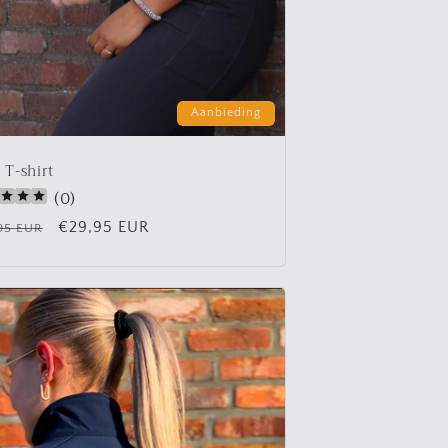
Aanbieding
 T-shirt
(
0
)
male
Aanbiedingsprijs
€29,95 EUR
95 EUR
s