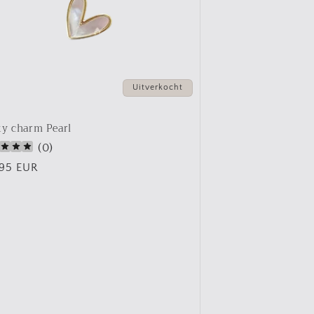
Uitverkocht
y charm Pearl
(
0
)
male
,95 EUR
s