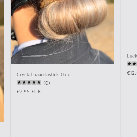
Luck
Nor
€12
Crystal haarelastiek Gold
prij
(
0
)
Normale
€7,95 EUR
prijs