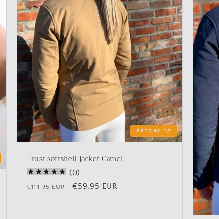
Aanbieding
Trust softshell jacket Camel
(
0
)
Normale
Aanbiedingsprijs
€59,95 EUR
€114,95 EUR
prijs