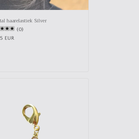
tal haarelastiek Silver
(
0
)
male
95 EUR
s