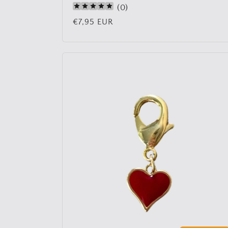
(
0
)
Normale
€7,95 EUR
prijs