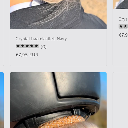
Crys
Nor
€7,
Crystal haarelastiek Navy
prij
(
0
)
Normale
€7,95 EUR
prijs