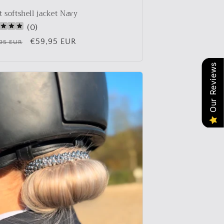
t softshell jacket Navy
(
0
)
male
Aanbiedingsprijs
€59,95 EUR
,95 EUR
s
Our Reviews