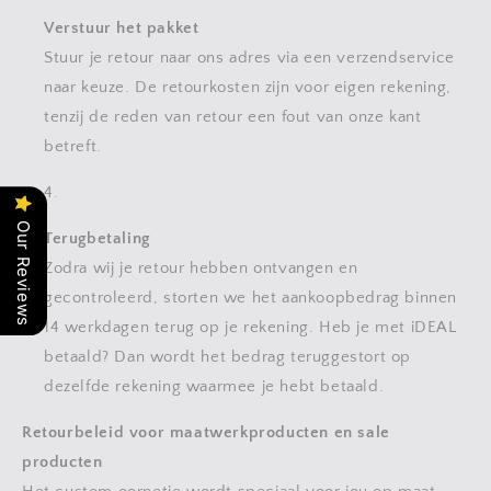
Verstuur het pakket
Stuur je retour naar ons adres via een verzendservice
naar keuze. De retourkosten zijn voor eigen rekening,
tenzij de reden van retour een fout van onze kant
betreft.
Our Reviews
Terugbetaling
Zodra wij je retour hebben ontvangen en
gecontroleerd, storten we het aankoopbedrag binnen
14 werkdagen terug op je rekening. Heb je met iDEAL
betaald? Dan wordt het bedrag teruggestort op
dezelfde rekening waarmee je hebt betaald.
Retourbeleid voor maatwerkproducten en sale
producten